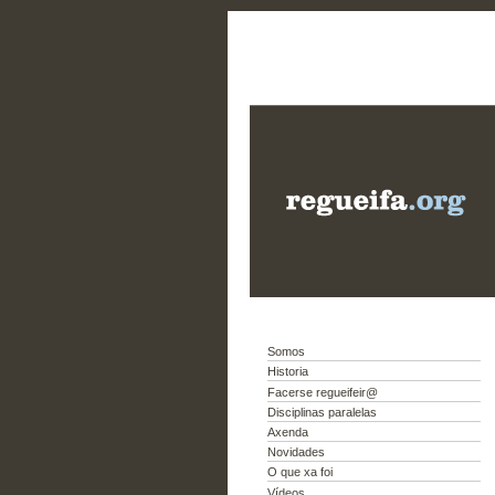
Somos
Historia
Facerse regueifeir@
Disciplinas paralelas
Axenda
Novidades
O que xa foi
Vídeos