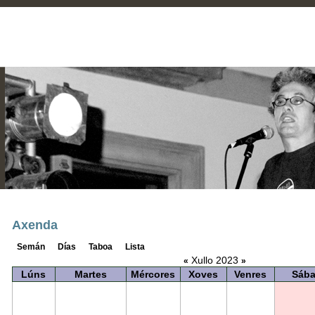
Axenda
Semán
Días
Taboa
Lista
Xullo 2023
«
»
Lúns
Martes
Mércores
Xoves
Venres
Sáb