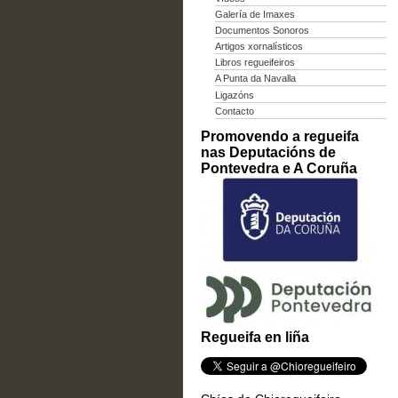
Galería de Imaxes
Documentos Sonoros
Artigos xornalísticos
Libros regueifeiros
A Punta da Navalla
Ligazóns
Contacto
Promovendo a regueifa
nas Deputacións de
Pontevedra e A Coruña
Regueifa en liña