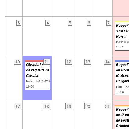
3
4
5
6
7
Regueif
s en Eu
Herria
Inicio:08
16:51
10
11
12
13
14
Obradorio
Regueif
de regueifa na
en Born
Coruña
(Caban
Bergant
Inicio:11/07/2023
18:00
Inicio:15
18:00
17
18
19
20
21
Regueif
na 1ª ed
do Fest
Brindad