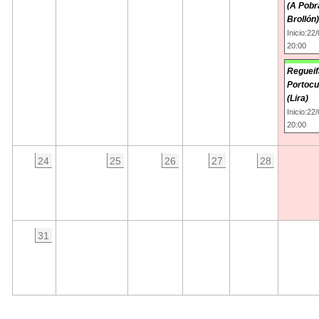
(A Pobr
Brollón)
Inicio:22
20:00
Regueif
Portocu
(Lira)
Inicio:22
20:00
24
25
26
27
28
31