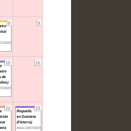
8
9
eiro
skal
/07/2023
15
16
a
eiro
a de
iños)
/07/2023
22
23
a
Regueifa
ición
en Dumbría
ival
(Fisterra)
eira
Inicio:23/07/2023