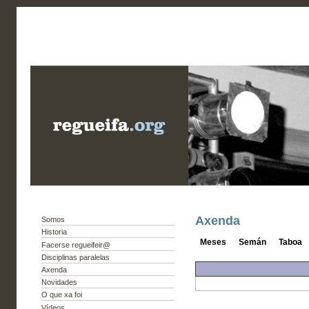
Axenda
Somos
Historia
Meses
Semán
Taboa
Facerse regueifeir@
Disciplinas paralelas
Axenda
Novidades
O que xa foi
Vídeos