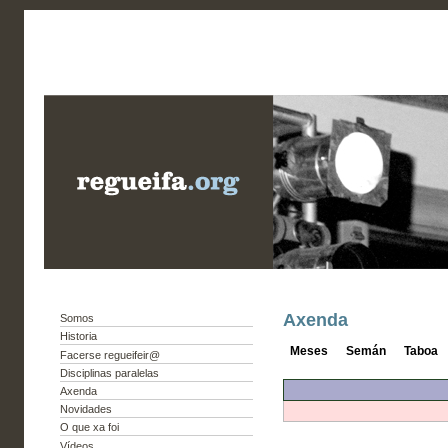
Axenda
Somos
Historia
Meses
Semán
Taboa
Facerse regueifeir@
Disciplinas paralelas
Axenda
Novidades
O que xa foi
Vídeos