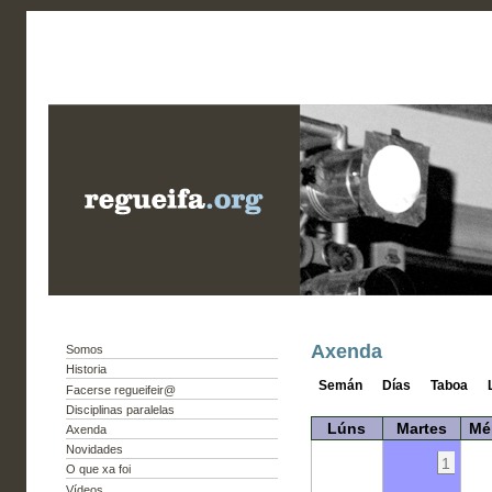
Axenda
Somos
Historia
Semán
Días
Taboa
Facerse regueifeir@
Disciplinas paralelas
Lúns
Martes
Mé
Axenda
Novidades
1
O que xa foi
Vídeos