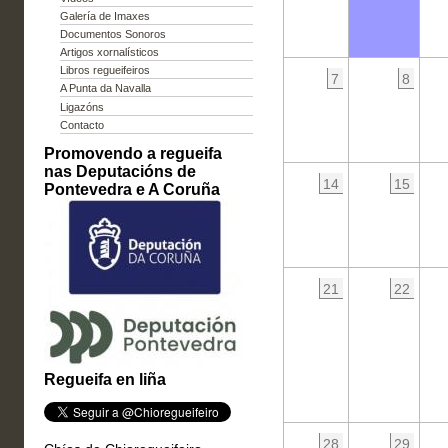
Galería de Imaxes
Documentos Sonoros
Artigos xornalísticos
Libros regueifeiros
7
8
A Punta da Navalla
Ligazóns
Contacto
Promovendo a regueifa
nas Deputacións de
14
15
Pontevedra e A Coruña
21
22
Regueifa en liña
28
29