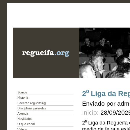
2⁰ Liga da Re
Somos
Historia
Enviado por admi
Facerse regueifeir@
Disciplinas paralelas
Inicio:
28/09/202
Axenda
Novidades
2⁰ Liga da Regueifa
O que xa foi
medio da feira e es
Vídeos