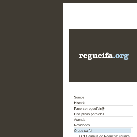
Somos
Historia
Facerse regueifeir@
Disciplinas paralelas
Axenda
Novidades
O que xa foi
O "I Campus de Regueifa" reunirá