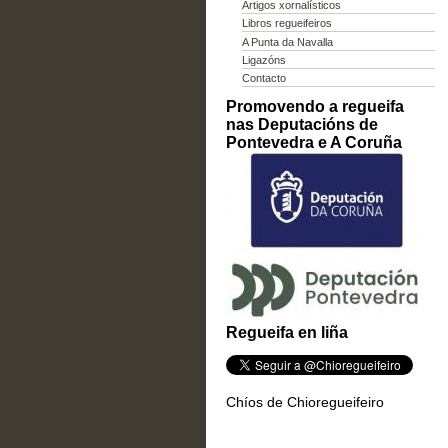
Artigos xornalísticos
Libros regueifeiros
A Punta da Navalla
Ligazóns
Contacto
Promovendo a regueifa
nas Deputacións de
Pontevedra e A Coruña
Regueifa en liña
Chíos de Chioregueifeiro