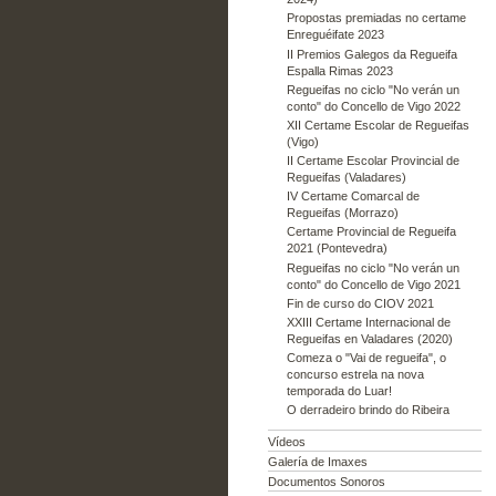
Propostas premiadas no certame
Enreguéifate 2023
II Premios Galegos da Regueifa
Espalla Rimas 2023
Regueifas no ciclo "No verán un
conto" do Concello de Vigo 2022
XII Certame Escolar de Regueifas
(Vigo)
II Certame Escolar Provincial de
Regueifas (Valadares)
IV Certame Comarcal de
Regueifas (Morrazo)
Certame Provincial de Regueifa
2021 (Pontevedra)
Regueifas no ciclo "No verán un
conto" do Concello de Vigo 2021
Fin de curso do CIOV 2021
XXIII Certame Internacional de
Regueifas en Valadares (2020)
Comeza o "Vai de regueifa", o
concurso estrela na nova
temporada do Luar!
O derradeiro brindo do Ribeira
Vídeos
Galería de Imaxes
Documentos Sonoros