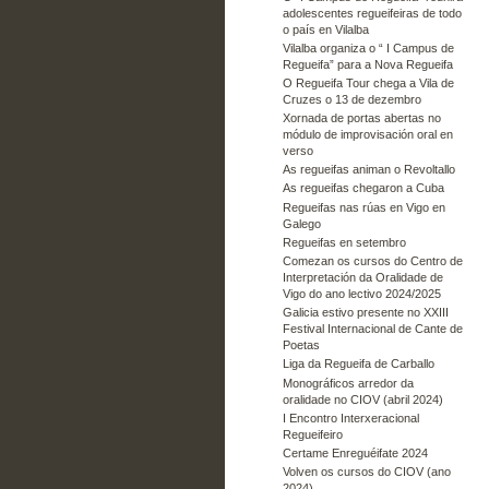
adolescentes regueifeiras de todo
o país en Vilalba
Vilalba organiza o “ I Campus de
Regueifa” para a Nova Regueifa
O Regueifa Tour chega a Vila de
Cruzes o 13 de dezembro
Xornada de portas abertas no
módulo de improvisación oral en
verso
As regueifas animan o Revoltallo
As regueifas chegaron a Cuba
Regueifas nas rúas en Vigo en
Galego
Regueifas en setembro
Comezan os cursos do Centro de
Interpretación da Oralidade de
Vigo do ano lectivo 2024/2025
Galicia estivo presente no XXIII
Festival Internacional de Cante de
Poetas
Liga da Regueifa de Carballo
Monográficos arredor da
oralidade no CIOV (abril 2024)
I Encontro Interxeracional
Regueifeiro
Certame Enreguéifate 2024
Volven os cursos do CIOV (ano
2024)