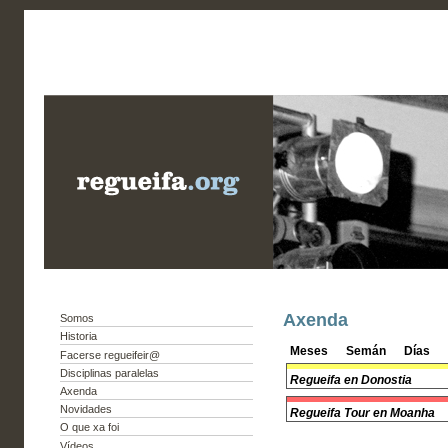
Axenda
Somos
Historia
Meses
Semán
Días
Facerse regueifeir@
Disciplinas paralelas
Regueifa en Donostia
Axenda
Novidades
Regueifa Tour en Moanha
O que xa foi
Vídeos