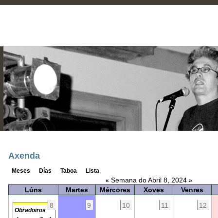
Axenda
Meses
Días
Taboa
Lista
Semana do Abril 8, 2024
«
»
Lúns
Martes
Mércores
Xoves
Venres
8
9
10
11
12
Obradoiros