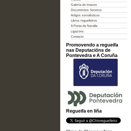
Galería de Imaxes
Documentos Sonoros
Artigos xornalísticos
Libros regueifeiros
A Punta da Navalla
Ligazóns
Contacto
Promovendo a regueifa
nas Deputacións de
Pontevedra e A Coruña
Regueifa en liña