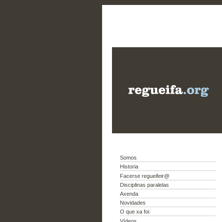
Somos
Historia
Facerse regueifeir@
Disciplinas paralelas
Axenda
Novidades
O que xa foi
Vídeos