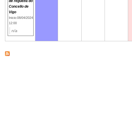
de regueifa do
Concello de
Vigo
Inicio:08/04/2024
12:00
n/a