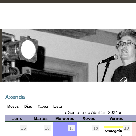
Axenda
Meses
Días
Taboa
Lista
Semana do Abril 15, 2024
«
»
Lúns
Martes
Mércores
Xoves
Venres
15
16
17
18
19
Monográfi