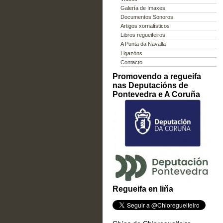
Galería de Imaxes
Documentos Sonoros
Artigos xornalísticos
Libros regueifeiros
A Punta da Navalla
Ligazóns
Contacto
Promovendo a regueifa
nas Deputacións de
Pontevedra e A Coruña
Regueifa en liña