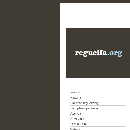
Somos
Historia
Facerse regueifeir@
Disciplinas paralelas
Axenda
Novidades
O que xa foi
Vídeos