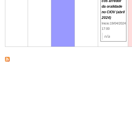
cos arredor
da oralidade
no CIOV (abril
2024)
Inicio:19/04/2024
17:00
n/a