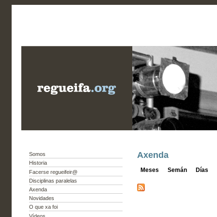
Axenda
Somos
Historia
Meses
Semán
Días
Facerse regueifeir@
Disciplinas paralelas
Axenda
Novidades
O que xa foi
Vídeos