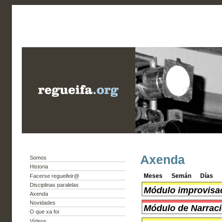
Axenda
Somos
Historia
Meses
Semán
Días
Facerse regueifeir@
Disciplinas paralelas
Módulo improvisac
Axenda
Novidades
Módulo de Narraci
O que xa foi
Vídeos