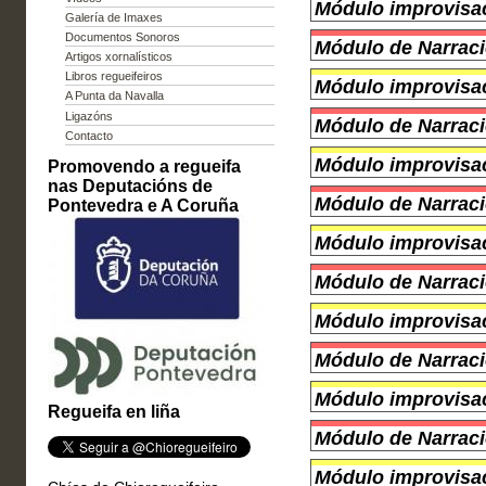
Módulo improvisac
Galería de Imaxes
Documentos Sonoros
Módulo de Narraci
Artigos xornalísticos
Libros regueifeiros
Módulo improvisac
A Punta da Navalla
Ligazóns
Módulo de Narraci
Contacto
Módulo improvisac
Promovendo a regueifa
nas Deputacións de
Módulo de Narraci
Pontevedra e A Coruña
Módulo improvisac
Módulo de Narraci
Módulo improvisac
Módulo de Narraci
Módulo improvisac
Regueifa en liña
Módulo de Narraci
Módulo improvisac