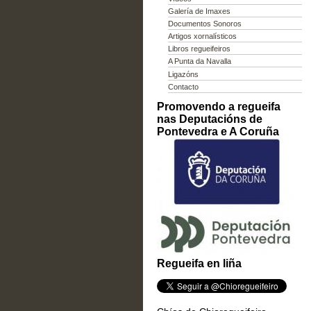
Galería de Imaxes
Documentos Sonoros
Artigos xornalísticos
Libros regueifeiros
A Punta da Navalla
Ligazóns
Contacto
Promovendo a regueifa
nas Deputacións de
Pontevedra e A Coruña
Regueifa en liña