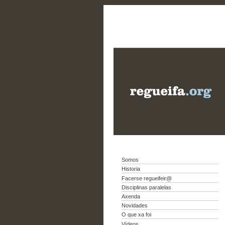
Somos
Historia
Facerse regueifeir@
Disciplinas paralelas
Axenda
Novidades
O que xa foi
Vídeos