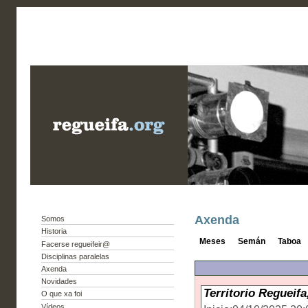
Axenda
Somos
Historia
Meses
Semán
Taboa
Facerse regueifeir@
Disciplinas paralelas
Axenda
Novidades
Territorio Regueifa
O que xa foi
Vídeos