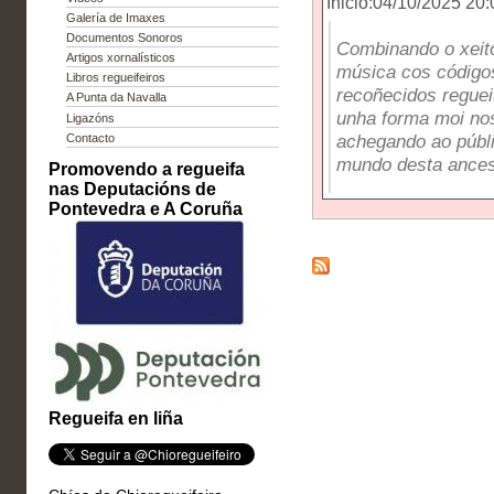
Inicio:04/10/2025 20:
Galería de Imaxes
Documentos Sonoros
Combinando o xeito
Artigos xornalísticos
música cos códigos
Libros regueifeiros
recoñecidos reguei
A Punta da Navalla
unha forma moi nos
Ligazóns
achegando ao públic
Contacto
mundo desta ancest
Promovendo a regueifa
nas Deputacións de
Pontevedra e A Coruña
Regueifa en liña