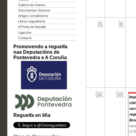
Galería de Imaxes
Documentos Sonoros
Artigos xornalísticos
Libros regueifeiros
5
6
A Punta da Navalla
Ligazóns
Contacto
Promovendo a regueifa
nas Deputacións de
Pontevedra e A Coruña
12
13
Imp
ción
ver
reg
Regueifa en liña
Bra
Inic
17:0