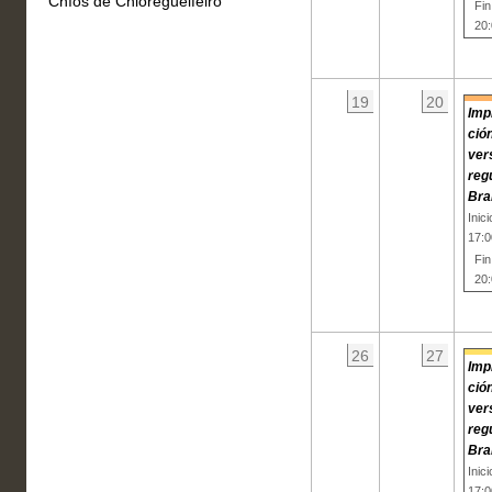
Chíos de Chioregueifeiro
Fin
20
19
20
Imp
ción
ver
reg
Bra
Inic
17:0
Fin
20
26
27
Imp
ción
ver
reg
Bra
Inic
17:0