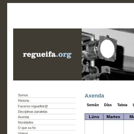
Axenda
Somos
Historia
Semán
Días
Taboa
Facerse regueifeir@
Disciplinas paralelas
Lúns
Martes
M
Axenda
Novidades
O que xa foi
Vídeos