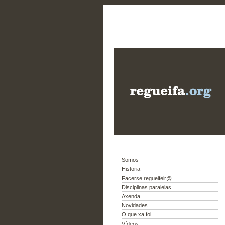
Somos
Historia
Facerse regueifeir@
Disciplinas paralelas
Axenda
Novidades
O que xa foi
Vídeos