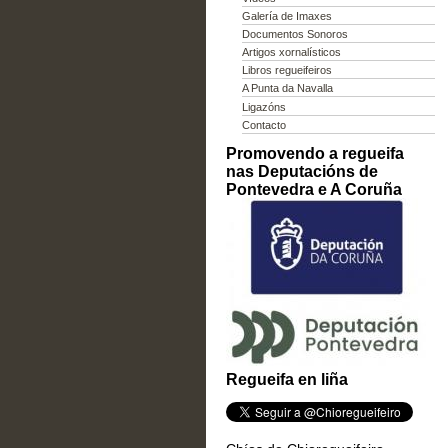
Galería de Imaxes
Documentos Sonoros
Artigos xornalísticos
Libros regueifeiros
A Punta da Navalla
Ligazóns
Contacto
Promovendo a regueifa
nas Deputacións de
Pontevedra e A Coruña
Regueifa en liña