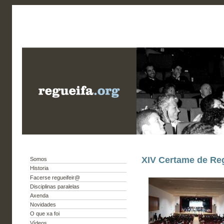
XIV Certame de Reg
Somos
Historia
Facerse regueifeir@
Disciplinas paralelas
Axenda
Novidades
O que xa foi
Vídeos