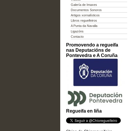
Galería de Imaxes
Documentos Sonoros
Artigos xornalísticos
Libros regueifeiros
A Punta da Navalla
Ligazóns
Contacto
Promovendo a regueifa
nas Deputacións de
Pontevedra e A Coruña
Regueifa en liña