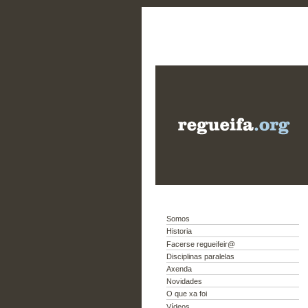
Somos
Historia
Facerse regueifeir@
Disciplinas paralelas
Axenda
Novidades
O que xa foi
Vídeos