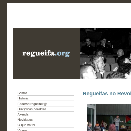
Regueifas no Revol
Somos
Historia
Facerse regueifeir@
Disciplinas paralelas
Axenda
Novidades
O que xa foi
Vídeos