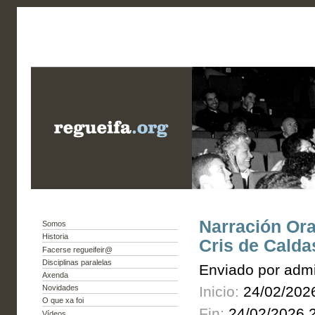
Narración Ora
Somos
Historia
Cris de Calda
Facerse regueifeir@
Disciplinas paralelas
Enviado por admi
Axenda
Inicio:
24/02/202
Novidades
O que xa foi
Fin:
24/02/2026 
Vídeos