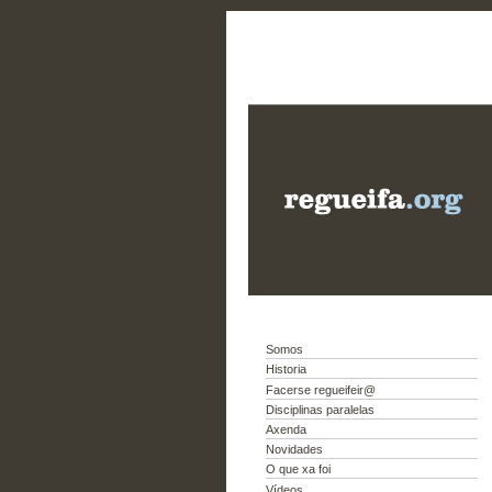
Somos
Historia
Facerse regueifeir@
Disciplinas paralelas
Axenda
Novidades
O que xa foi
Vídeos