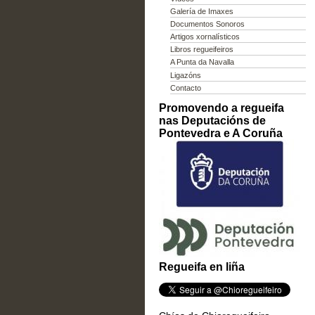
Galería de Imaxes
Documentos Sonoros
Artigos xornalísticos
Libros regueifeiros
A Punta da Navalla
Ligazóns
Contacto
Promovendo a regueifa
nas Deputacións de
Pontevedra e A Coruña
Regueifa en liña