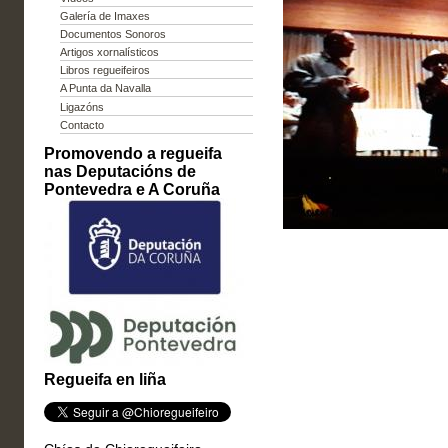
Galería de Imaxes
Documentos Sonoros
Artigos xornalísticos
Libros regueifeiros
A Punta da Navalla
Ligazóns
Contacto
Promovendo a regueifa
nas Deputacións de
Pontevedra e A Coruña
Regueifa en liña