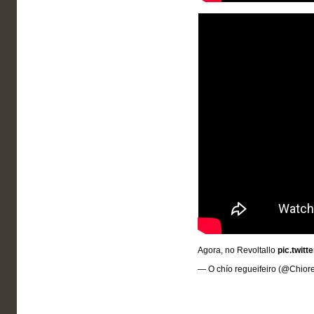
Agora, no Revoltallo
pic.twit
— O chío regueifeiro (@Chior