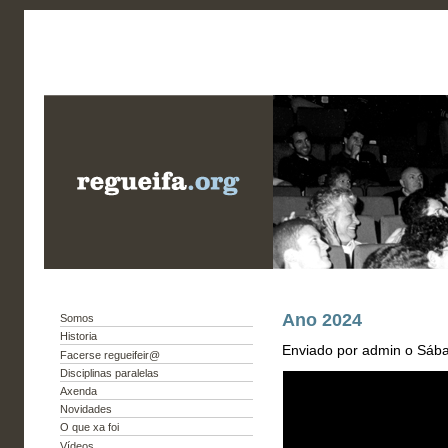
Ano 2024
Somos
Historia
Enviado por admin o Sába
Facerse regueifeir@
Disciplinas paralelas
Axenda
Novidades
O que xa foi
Vídeos