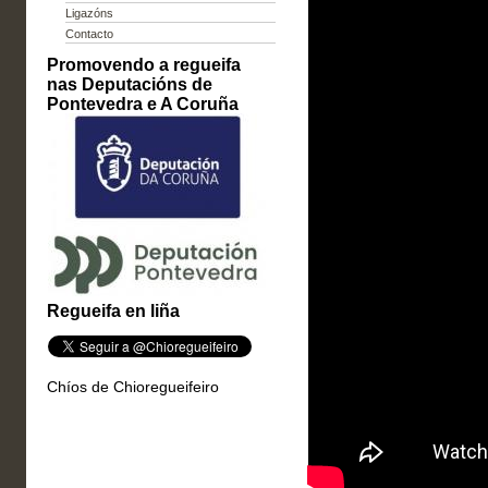
Ligazóns
Contacto
Promovendo a regueifa
nas Deputacións de
Pontevedra e A Coruña
Regueifa en liña
Chíos de Chioregueifeiro