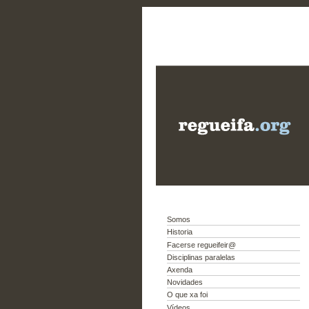
Somos
Historia
Facerse regueifeir@
Disciplinas paralelas
Axenda
Novidades
O que xa foi
Vídeos