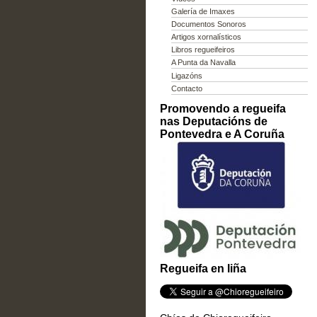
Galería de Imaxes
Documentos Sonoros
Artigos xornalísticos
Libros regueifeiros
A Punta da Navalla
Ligazóns
Contacto
Promovendo a regueifa
nas Deputacións de
Pontevedra e A Coruña
Regueifa en liña