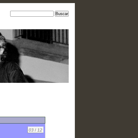
03
/
12