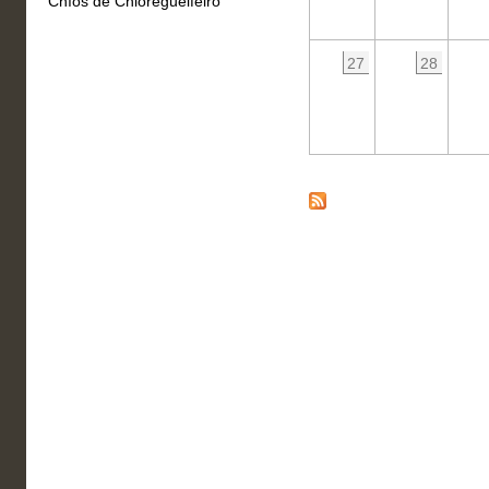
Chíos de Chioregueifeiro
27
28