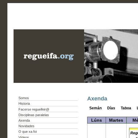
Axenda
Somos
Historia
Semán
Días
Taboa
Facerse regueifeir@
Disciplinas paralelas
Lúns
Martes
Mé
Axenda
Novidades
O que xa foi
Reg
Vídeos