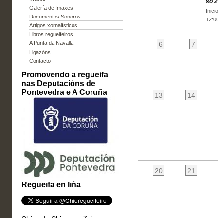
so 
Galería de Imaxes
Inici
Documentos Sonoros
12:0
Artigos xornalísticos
Libros regueifeiros
A Punta da Navalla
6
7
Ligazóns
Contacto
Promovendo a regueifa
nas Deputacións de
Pontevedra e A Coruña
13
14
20
21
Regueifa en liña