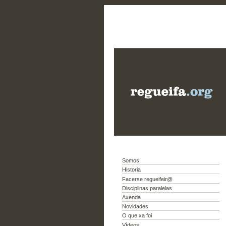
Somos
Historia
Facerse regueifeir@
Disciplinas paralelas
Axenda
Novidades
O que xa foi
Vídeos