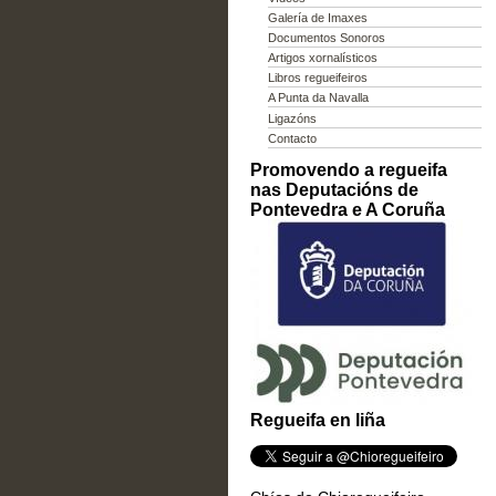
Galería de Imaxes
Documentos Sonoros
Artigos xornalísticos
Libros regueifeiros
A Punta da Navalla
Ligazóns
Contacto
Promovendo a regueifa
nas Deputacións de
Pontevedra e A Coruña
Regueifa en liña