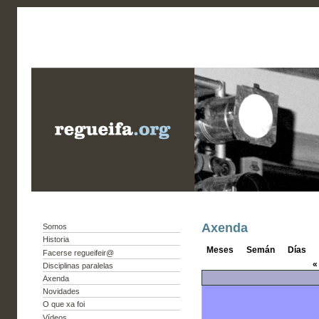
Axenda
Somos
Historia
Meses
Semán
Días
Facerse regueifeir@
«
Disciplinas paralelas
Axenda
Novidades
O que xa foi
Vídeos