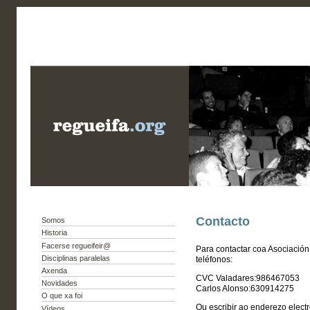
Contacto
Somos
Historia
Facerse regueifeir@
Para contactar coa Asociació
Disciplinas paralelas
teléfonos:
Axenda
CVC Valadares:986467053
Novidades
Carlos Alonso:630914275
O que xa foi
Ou escribir ao enderezo elect
Vídeos