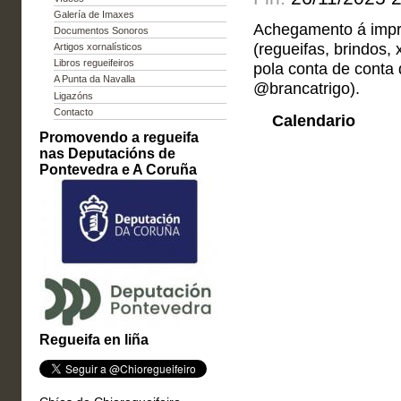
Galería de Imaxes
Achegamento á impro
Documentos Sonoros
(regueifas, brindos, 
Artigos xornalísticos
Libros regueifeiros
pola conta de conta 
A Punta da Navalla
@brancatrigo).
Ligazóns
Contacto
Calendario
Promovendo a regueifa
nas Deputacións de
Pontevedra e A Coruña
Regueifa en liña