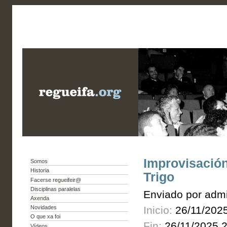
Improvisación
Somos
Historia
Trigo
Facerse regueifeir@
Disciplinas paralelas
Enviado por admi
Axenda
Inicio:
26/11/202
Novidades
O que xa foi
Fin:
26/11/2025 2
Vídeos