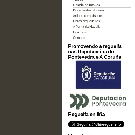
Galería de Imaxes
Documentos Sonoros
Artigos xornalísticos
Libros regueifeiros
A Punta da Navalla
Ligazóns
Contacto
Promovendo a regueifa
nas Deputacións de
Pontevedra e A Coruña
Regueifa en liña