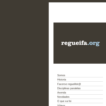
Somos
Historia
Facerse regueifeir@
Disciplinas paralelas
Axenda
Novidades
O que xa foi
Vídeos