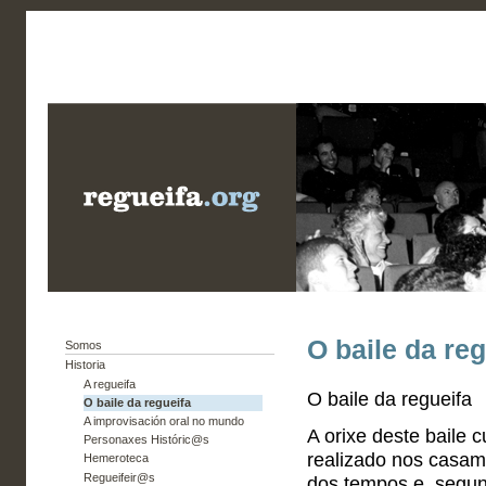
O baile da reg
Somos
Historia
A regueifa
O baile da regueifa
O baile da regueifa
A improvisación oral no mundo
A orixe deste baile 
Personaxes Históric@s
realizado nos casam
Hemeroteca
Regueifeir@s
dos tempos e, segun