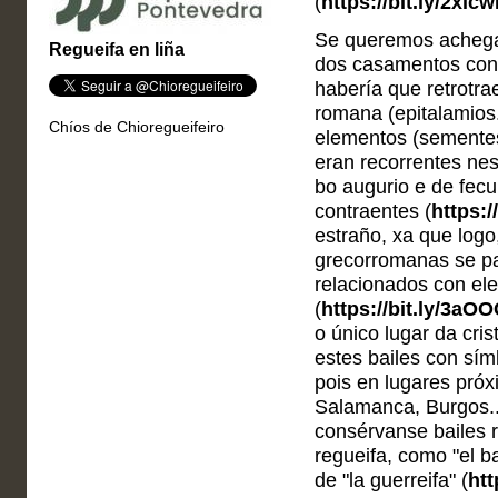
(
https://bit.ly/2xic
Se queremos achegar
Regueifa en liña
dos casamentos con r
habería que retrotra
romana (epitalamios.
Chíos de Chioregueifeiro
elementos (sementes,
eran recorrentes ne
bo augurio e de fecu
contraentes (
https:/
estraño, xa que logo
grecorromanas se pas
relacionados con ele
(
https://bit.ly/3aO
o único lugar da cri
estes bailes con sím
pois en lugares pró
Salamanca, Burgos..
consérvanse bailes 
regueifa, como "el ba
de "la guerreifa" (
htt