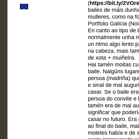
(
https://bit.ly/2VOre
bailes de máis dunh
mulleres, como na fo
Portfolio Galicia (No
En canto ao tipo de b
normalmente unha mu
un ritmo algo lento p
na cabeza, mais tam
de xota + muiñeira.
Hai tamén moitas cu
baile. Nalgúns lugare
persoa (madriña) qu
e sinal de mal augu
casar. Se o baile er
persoa do convite e l
tamén era de mal au
significar que poderí
casar no futuro. Era
ao final do baile, m
moletes había e de s