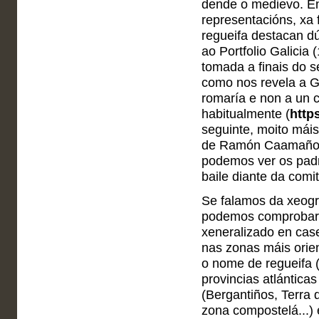
dende o medievo. En
representacións, xa f
regueifa destacan dú
ao Portfolio Galicia
tomada a finais do s
como nos revela a Ga
romaría e non a un
habitualmente (
http
seguinte, moito máis
de Ramón Caamaño, f
podemos ver os padr
baile diante da comit
Se falamos da xeogra
podemos comprobar q
xeneralizado en cas
nas zonas máis orie
o nome de regueifa (
provincias atlántica
(Bergantiños, Terra 
zona compostelá...) 