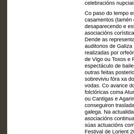
celebracións nupciai
Co paso do tempo es
casamentos (tamén o
desaparecendo e est
asociacións corístic
Dende as representac
auditorios de Galiza
realizadas por orfeó
de Vigo ou Toxos e 
espectáculo de baile
outras feitas posteri
sobreviviu fóra xa do
vodas. Co avance do
folclóricas coma Atu
ou Cantigas e Agari
conseguiron traslada
galega. Na actualida
asociacións continua
súas actuacións com
Festival de Lorient 