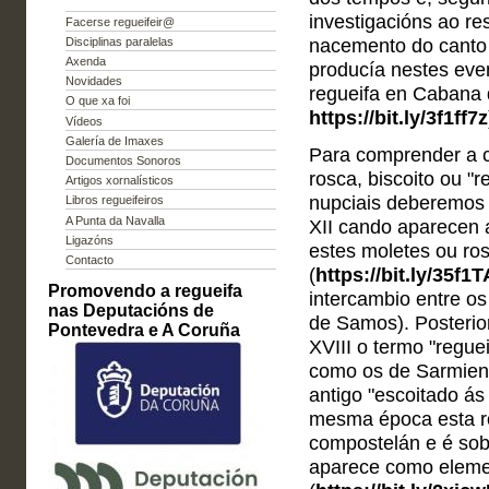
investigacións ao re
Facerse regueifeir@
Disciplinas paralelas
nacemento do canto 
Axenda
producía nestes eve
Novidades
regueifa en Cabana 
O que xa foi
https://bit.ly/3f1ff7z
Vídeos
Galería de Imaxes
Para comprender a 
Documentos Sonoros
rosca, biscoito ou "r
Artigos xornalísticos
nupciais deberemos r
Libros regueifeiros
A Punta da Navalla
XII cando aparecen a
Ligazóns
estes moletes ou ro
Contacto
(
https://bit.ly/35f1
Promovendo a regueifa
intercambio entre o
nas Deputacións de
de Samos). Posterio
Pontevedra e A Coruña
XVIII o termo "regue
como os de Sarmient
antigo "escoitado á
mesma época esta ro
compostelán e é sob
aparece como elemen