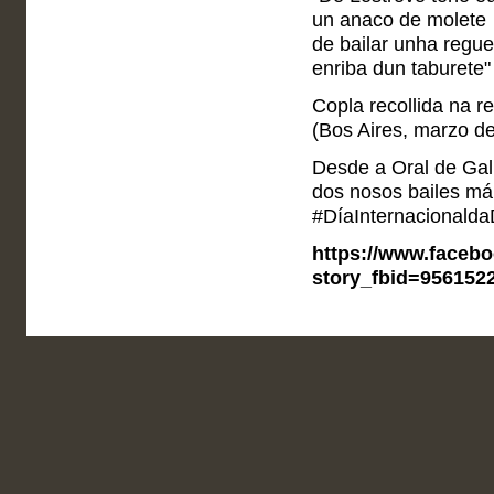
un anaco de molete
de bailar unha regue
enriba dun taburete"
Copla recollida na r
(Bos Aires, marzo d
Desde a Oral de Gali
dos nosos bailes mái
#DíaInternacionald
https://www.faceb
story_fbid=956152