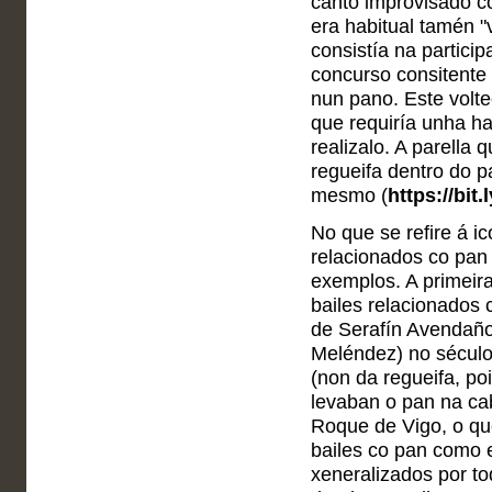
canto improvisado co
era habitual tamén "v
consistía na particip
concurso consitente 
nun pano. Este volte
que requiría unha ha
realizalo. A parella 
regueifa dentro do p
mesmo (
https://bit
No que se refire á i
relacionados co pan
exemplos. A primeir
bailes relacionados 
de Serafín Avendaño 
Meléndez) no século
(non da regueifa, po
levaban o pan na ca
Roque de Vigo, o qu
bailes co pan como 
xeneralizados por to