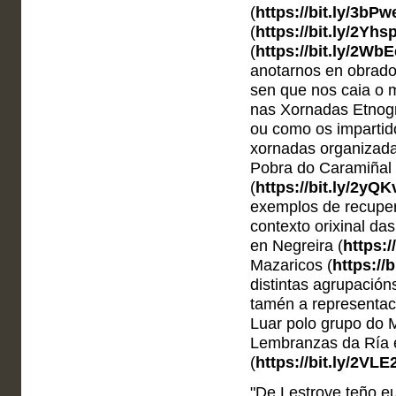
(
https://bit.ly/3bP
(
https://bit.ly/2Yhs
(
https://bit.ly/2Wb
anotarnos en obradoi
sen que nos caia o 
nas Xornadas Etnogr
ou como os impartid
xornadas organizada
Pobra do Caramiñal 
(
https://bit.ly/2yQ
exemplos de recuper
contexto orixinal da
en Negreira (
https:/
Mazaricos (
https://
distintas agrupacións
tamén a representac
Luar polo grupo do M
Lembranzas da Ría 
(
https://bit.ly/2VL
"De Lestrove teño e