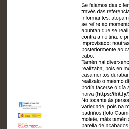
Se falamos das difer
través das referenci
informantes, atopam
se refire ao momento
apuntan que se reali
contra a noitiña, e 
improvisado; noutras
posteriormente ao c
cabo.
Tamén hai diverxenci
realizaba, pois en m
casamentos duraban 
realizalo o mesmo d
podía facerse o día
noiva (
https://bit.l
No tocante ás persoa
variedade, pois na m
padriños (foto Caam
molete, máis tamén 
parella de acabados 