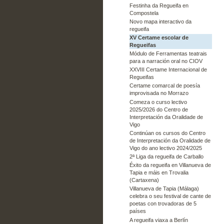
Festinha da Regueifa en
Compostela
Novo mapa interactivo da
regueifa
XV Certame escolar de
Regueifas
Módulo de Ferramentas teatrais
para a narración oral no CIOV
XXVIII Certame Internacional de
Regueifas
Certame comarcal de poesía
improvisada no Morrazo
Comeza o curso lectivo
2025/2026 do Centro de
Interpretación da Oralidade de
Vigo
Continúan os cursos do Centro
de Interpretación da Oralidade de
Vigo do ano lectivo 2024/2025
2ª Liga da regueifa de Carballo
Éxito da regueifa en Villanueva de
Tapia e máis en Trovalia
(Cartaxena)
Villanueva de Tapia (Málaga)
celebra o seu festival de cante de
poetas con trovadoras de 5
países
A regueifa viaxa a Berlín