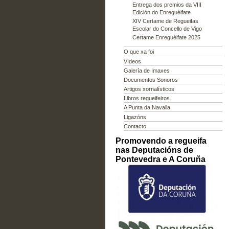
Entrega dos premios da VIII
Edición do Enreguéifate
XIV Certame de Regueifas
Escolar do Concello de Vigo
Certame Enreguéifate 2025
O que xa foi
Vídeos
Galería de Imaxes
Documentos Sonoros
Artigos xornalísticos
Libros regueifeiros
A Punta da Navalla
Ligazóns
Contacto
Promovendo a regueifa
nas Deputacións de
Pontevedra e A Coruña