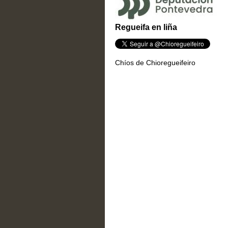
Regueifa en liña
Chíos de Chioregueifeiro