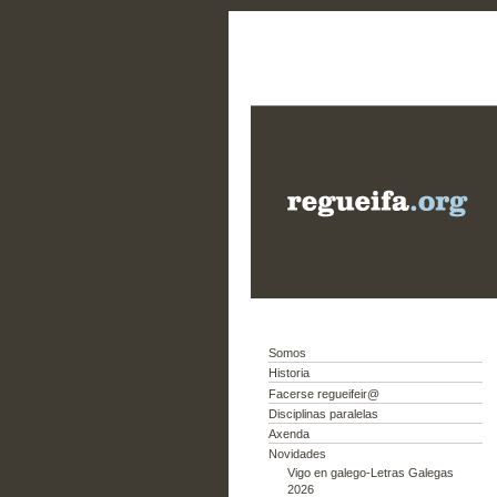
Somos
Historia
Facerse regueifeir@
Disciplinas paralelas
Axenda
Novidades
Vigo en galego-Letras Galegas
2026