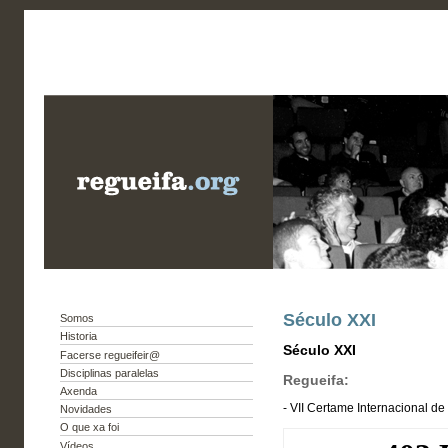
Século XXI
Somos
Historia
Século XXI
Facerse regueifeir@
Disciplinas paralelas
Regueifa:
Axenda
- VII Certame Internacional d
Novidades
O que xa foi
Vídeos