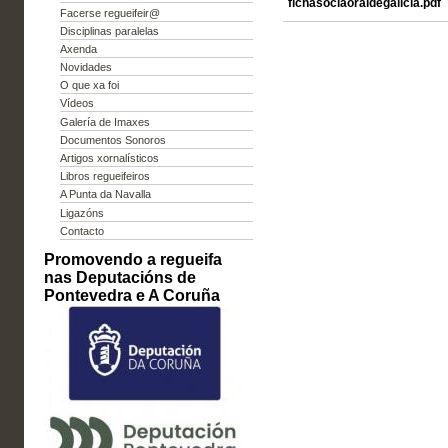
fichasociaoraldegalicia.pdf
Facerse regueifeir@
Disciplinas paralelas
Axenda
Novidades
O que xa foi
Vídeos
Galería de Imaxes
Documentos Sonoros
Artigos xornalísticos
Libros regueifeiros
A Punta da Navalla
Ligazóns
Contacto
Promovendo a regueifa
nas Deputacións de
Pontevedra e A Coruña