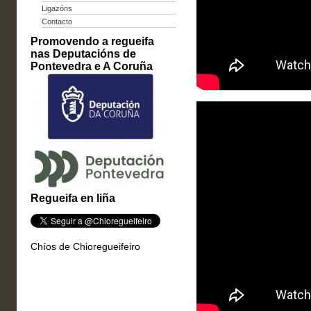
Ligazóns
Contacto
Promovendo a regueifa
nas Deputacións de
Pontevedra e A Coruña
Regueifa en liña
Chíos de Chioregueifeiro