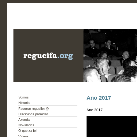
Ano 2017
Somos
Historia
Facerse regueifeir@
Ano 2017
Disciplinas paralelas
Axenda
Novidades
O que xa foi
Vídeos