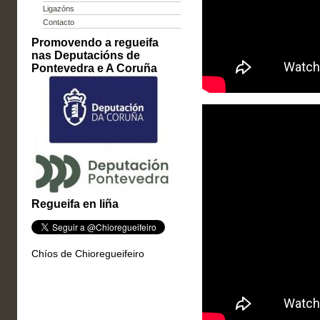
Ligazóns
Contacto
Promovendo a regueifa
nas Deputacións de
Pontevedra e A Coruña
Regueifa en liña
Chíos de Chioregueifeiro