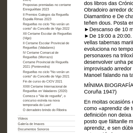
dos libros das Crónic
Propostas premiadas no certame
Obradoiro arredor d
Enreguéifate 2023
II Premios Galegos da Regueifa
Diamantino e De cha
Espalla Rimas 2023
teñen dous. Posta 
Regueifas no ciclo "No verán un
►Descanso de 10 m
conto" do Concello de Vigo 2022
XII Certame Escolar de Regueifas
►De 19:00 a 20:00. 
(Vigo)
vellas tabernas mar
II Certame Escolar Provincial de
Regueifas (Valadares)
evoluciona no tempo 
IV Certame Comarcal de
personaxes na trilox
Regueifas (Morrazo)
desenvolver unha pe
Certame Provincial de Regueifa
2021 (Pontevedra)
improvisado arredor 
Regueifas no ciclo "No verán un
Manoel falando na t
conto" do Concello de Vigo 2021
Fin de curso do CIOV 2021
MÍNIMA BIOGRAFÍA 
XXIII Certame Internacional de
Coruña 1947)
Regueifas en Valadares (2020)
Comeza o "Vai de regueifa", o
concurso estrela na nova
En moitas ocasións 
temporada do Luar!
como «aprendiz de t
O derradeiro brindo do Ribeira
definición non deixa
Vídeos
posto que fáltanlle 
Galería de Imaxes
aprendiz, e sen dúb
Documentos Sonoros