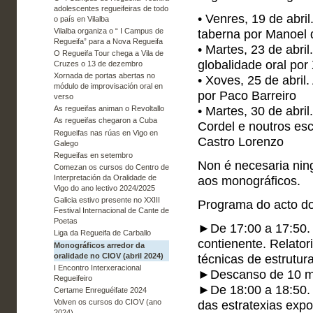
adolescentes regueifeiras de todo
• Venres, 19 de abril.
o país en Vilalba
Vilalba organiza o “ I Campus de
taberna por Manoel 
Regueifa” para a Nova Regueifa
• Martes, 23 de abril
O Regueifa Tour chega a Vila de
globalidade oral por
Cruzes o 13 de dezembro
Xornada de portas abertas no
• Xoves, 25 de abril
módulo de improvisación oral en
por Paco Barreiro
verso
• Martes, 30 de abri
As regueifas animan o Revoltallo
As regueifas chegaron a Cuba
Cordel e noutros esc
Regueifas nas rúas en Vigo en
Castro Lorenzo
Galego
Regueifas en setembro
Non é necesaria ning
Comezan os cursos do Centro de
Interpretación da Oralidade de
aos monográficos.
Vigo do ano lectivo 2024/2025
Galicia estivo presente no XXIII
Programa do acto do
Festival Internacional de Cante de
Poetas
►De 17:00 a 17:50. T
Liga da Regueifa de Carballo
contienente. Relator
Monográficos arredor da
oralidade no CIOV (abril 2024)
técnicas de estrutur
I Encontro Interxeracional
►Descanso de 10 m
Regueifeiro
►De 18:00 a 18:50. 
Certame Enreguéifate 2024
Volven os cursos do CIOV (ano
das estratexias expo
2024)