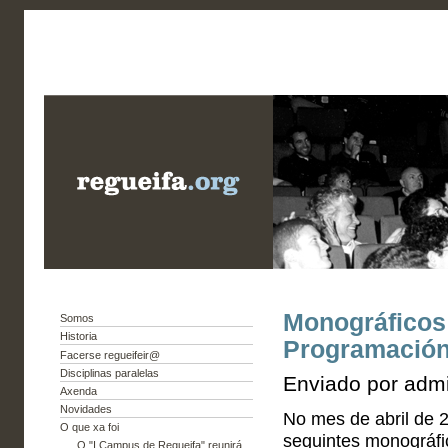
Monográficos 
Somos
Historia
Programación 
Facerse regueifeir@
Disciplinas paralelas
Enviado por admi
Axenda
Novidades
No mes de abril de 2
O que xa foi
seguintes monográfi
O "I Campus de Regueifa" reunirá