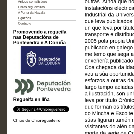
outras. Aínda que n
Artigos xornalísticos
instalacións eléctri
Libros regueifeiros
A Punta da Navalla
Industrial da Univer
Ligazóns
que leva publicados 
Contacto
un que leva por títul
Promovendo a regueifa
transporte e distrib
nas Deputacións de
2005 pola propia Uni
Pontevedra e A Coruña
publicado en galego 
me temo que sega a s
enxeñería publicado 
Coa chegada da idad
veu a súa oportunid
esforzos a outras da
largo tempo adiadas.
a ilustración, son un
Regueifa en liña
leva por título Cróni
que forman os título
do Mincha e Escoite 
súas figuran tamén n
Chíos de Chioregueifeiro
Visitantes do alén da
morte da serie de Co