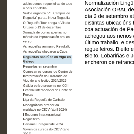
Normalización Lingüí
adolescentes regueifeiras de todo
o país en Vilalba
Asociación ORAL de 
Vilalba organiza o “ I Campus de
día 3 de setembro a
Regueifa” para a Nova Regueifa
distintas ubicacións 
O Regueifa Tour chega a Vila de
Cruzes o 13 de dezembro
coa actuación de Pa
Xornada de portas abertas no
achegou aos nenos 
módulo de improvisación oral en
último traballo, e d
verso
As regueifas animan o Revoltallo
regueifeiros. Bieito 
As regueifas chegaron a Cuba
Bieito, Lobariñas e 
Regueifas nas rúas en Vigo en
encheron de retranca
Galego
Regueifas en setembro
Comezan os cursos do Centro de
Interpretación da Oralidade de
Vigo do ano lectivo 2024/2025
Galicia estivo presente no XXIII
Festival Internacional de Cante de
Poetas
Liga da Regueifa de Carballo
Monográficos arredor da
oralidade no CIOV (abril 2024)
I Encontro Interxeracional
Regueifeiro
Certame Enreguéifate 2024
Volven os cursos do CIOV (ano
2024)