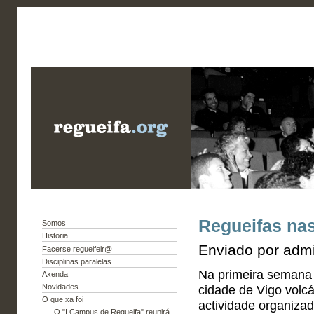
Regueifas nas
Somos
Historia
Enviado por admi
Facerse regueifeir@
Disciplinas paralelas
Na primeira semana 
Axenda
Novidades
cidade de Vigo volc
O que xa foi
actividade organizad
O "I Campus de Regueifa" reunirá