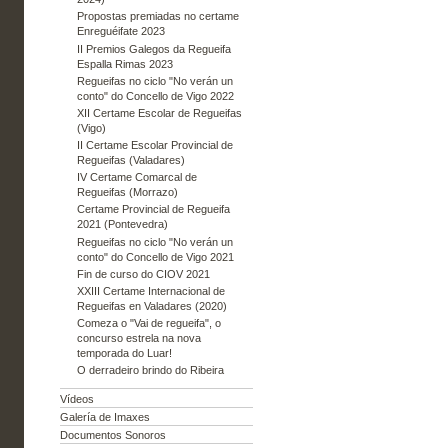
Propostas premiadas no certame
Enreguéifate 2023
II Premios Galegos da Regueifa
Espalla Rimas 2023
Regueifas no ciclo "No verán un
conto" do Concello de Vigo 2022
XII Certame Escolar de Regueifas
(Vigo)
II Certame Escolar Provincial de
Regueifas (Valadares)
IV Certame Comarcal de
Regueifas (Morrazo)
Certame Provincial de Regueifa
2021 (Pontevedra)
Regueifas no ciclo "No verán un
conto" do Concello de Vigo 2021
Fin de curso do CIOV 2021
XXIII Certame Internacional de
Regueifas en Valadares (2020)
Comeza o "Vai de regueifa", o
concurso estrela na nova
temporada do Luar!
O derradeiro brindo do Ribeira
Vídeos
Galería de Imaxes
Documentos Sonoros