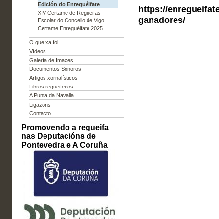
Edición do Enreguéifate
https://enregueifat
XIV Certame de Regueifas
ganadores/
Escolar do Concello de Vigo
Certame Enreguéifate 2025
O que xa foi
Vídeos
Galería de Imaxes
Documentos Sonoros
Artigos xornalísticos
Libros regueifeiros
A Punta da Navalla
Ligazóns
Contacto
Promovendo a regueifa
nas Deputacións de
Pontevedra e A Coruña