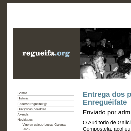
Entrega dos p
Somos
Historia
Enreguéifate
Facerse regueifeir@
Disciplinas paralelas
Enviado por admi
Axenda
Novidades
O Auditorio de Galic
Vigo en galego-Letras Galegas
Compostela, acolleu,
2026