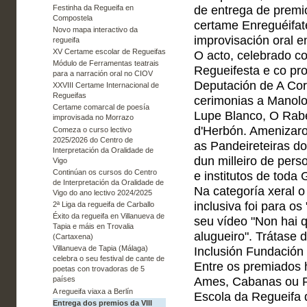
Festinha da Regueifa en
de entrega de premio
Compostela
certame Enreguéifat
Novo mapa interactivo da
improvisación oral e
regueifa
XV Certame escolar de Regueifas
O acto, celebrado c
Módulo de Ferramentas teatrais
Regueifesta e co pr
para a narración oral no CIOV
Deputación de A Cor
XXVIII Certame Internacional de
Regueifas
cerimonias a Manol
Certame comarcal de poesía
Lupe Blanco, O Rabe
improvisada no Morrazo
d'Herbón. Amenizaro
Comeza o curso lectivo
2025/2026 do Centro de
as Pandeireteiras do
Interpretación da Oralidade de
dun milleiro de pers
Vigo
Continúan os cursos do Centro
e institutos de toda 
de Interpretación da Oralidade de
Na categoría xeral o
Vigo do ano lectivo 2024/2025
inclusiva foi para os
2ª Liga da regueifa de Carballo
Éxito da regueifa en Villanueva de
seu vídeo "Non hai 
Tapia e máis en Trovalia
alugueiro". Trátase 
(Cartaxena)
Villanueva de Tapia (Málaga)
Inclusión Fundación
celebra o seu festival de cante de
Entre os premiados 
poetas con trovadoras de 5
Ames, Cabanas ou Po
países
A regueifa viaxa a Berlín
Escola da Regueifa 
Entrega dos premios da VIII